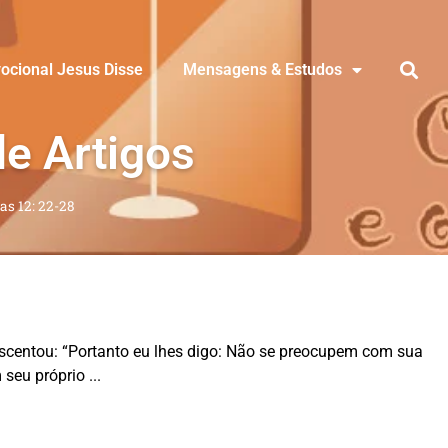
ocional Jesus Disse
Mensagens & Estudos
de Artigos
as 12: 22-28
rescentou: “Portanto eu lhes digo: Não se preocupem com sua
 seu próprio