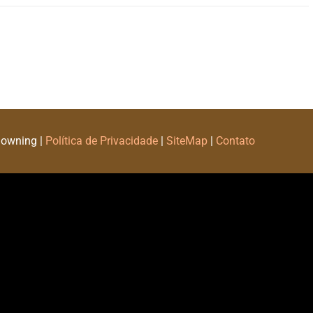
Downing |
Política de Privacidade
|
SiteMap
|
Contato