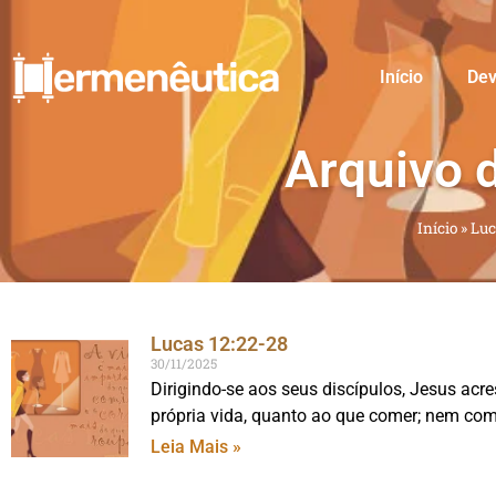
Início
Dev
Arquivo 
Início
»
Luc
Lucas 12:22-28
30/11/2025
Dirigindo-se aos seus discípulos, Jesus ac
própria vida, quanto ao que comer; nem com
Leia Mais »