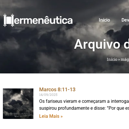
Início
Dev
Arquivo 
Início
»
mági
Marcos 8:11-13
14/09/2025
Os fariseus vieram e começaram a interrogar
suspirou profundamente e disse: “Por que e
Leia Mais »