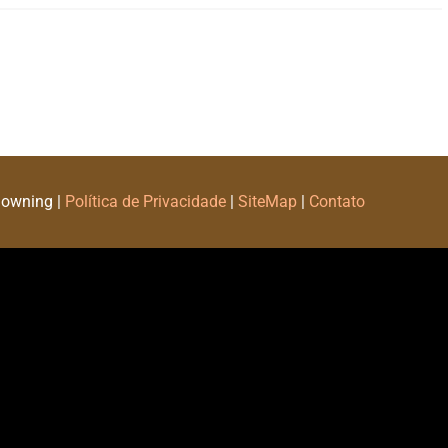
Downing |
Política de Privacidade
|
SiteMap
|
Contato