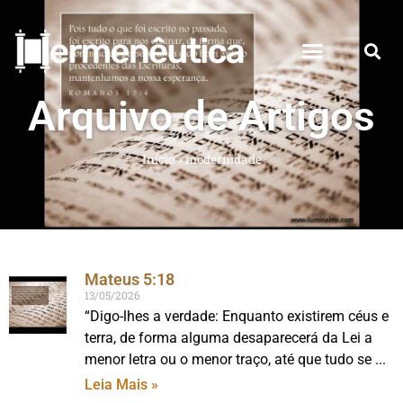
Arquivo de Artigos
Início
»
modernidade
Mateus 5:18
13/05/2026
“Digo-lhes a verdade: Enquanto existirem céus e
terra, de forma alguma desaparecerá da Lei a
menor letra ou o menor traço, até que tudo se
Leia Mais »