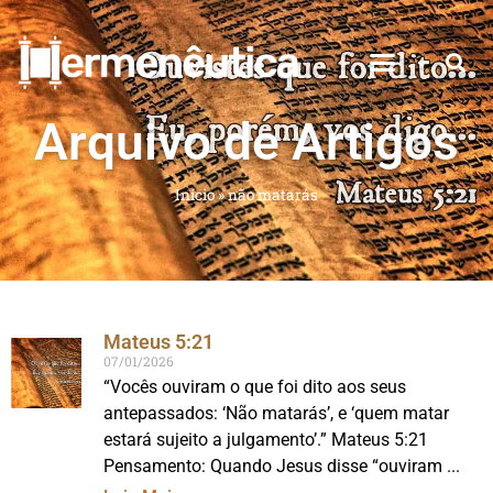
Arquivo de Artigos
Início
»
não matarás
Mateus 5:21
07/01/2026
“Vocês ouviram o que foi dito aos seus
antepassados: ‘Não matarás’, e ‘quem matar
estará sujeito a julgamento’.” Mateus 5:21
Pensamento: Quando Jesus disse “ouviram