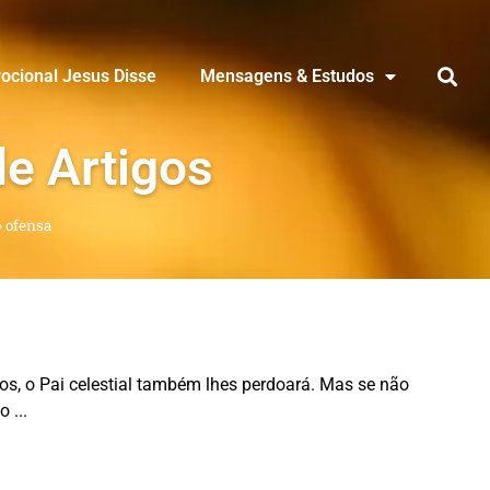
ocional Jesus Disse
Mensagens & Estudos
de Artigos
»
ofensa
os, o Pai celestial também lhes perdoará. Mas se não
ão