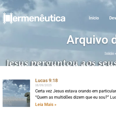
Início
Dev
Arquivo 
Início
Lucas 9:18
18/09/2025
Certa vez Jesus estava orando em particular
“Quem as multidões dizem que eu sou?” Lu
Leia Mais »