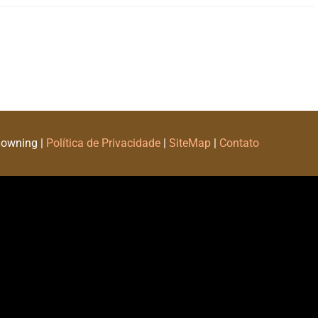
Downing |
Política de Privacidade
|
SiteMap
|
Contato