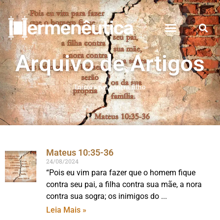
Arquivo de Artigos
Início
»
pai contra filho
Mateus 10:35-36
24/08/2024
“Pois eu vim para fazer que o homem fique
contra seu pai, a filha contra sua mãe, a nora
contra sua sogra; os inimigos do
Leia Mais »