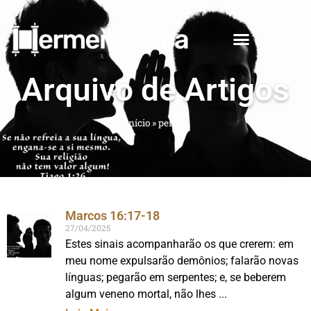
Arquivo de Artigos
Início
»
perigo
Marcos 16:17-18
27/04/2025
Estes sinais acompanharão os que crerem: em
meu nome expulsarão demônios; falarão novas
línguas; pegarão em serpentes; e, se beberem
algum veneno mortal, não lhes