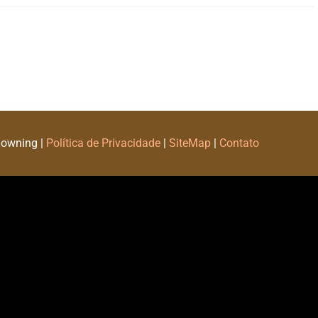
Downing |
Política de Privacidade
|
SiteMap
|
Contato