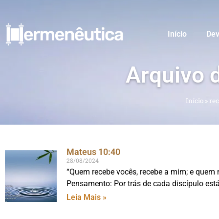
Início
Dev
Arquivo 
Início
»
rec
Mateus 10:40
28/08/2024
“Quem recebe vocês, recebe a mim; e quem 
Pensamento: Por trás de cada discípulo est
Leia Mais »