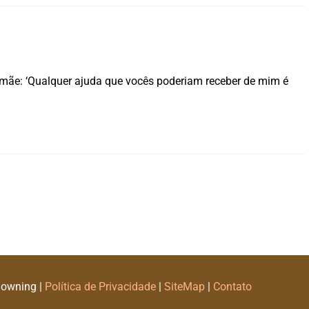
 mãe: ‘Qualquer ajuda que vocês poderiam receber de mim é
Downing |
Política de Privacidade
|
SiteMap
|
Contato