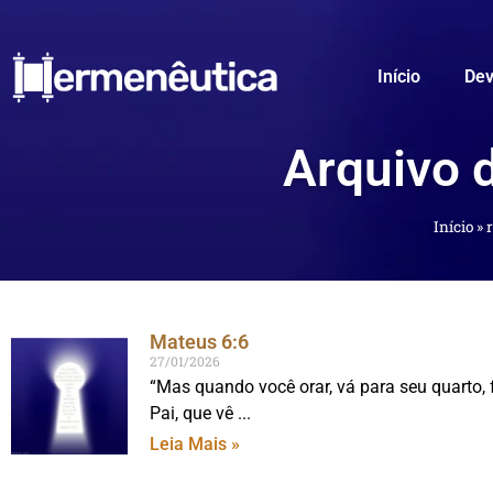
Início
Dev
Arquivo 
Início
»
Mateus 6:6
27/01/2026
“Mas quando você orar, vá para seu quarto, f
Pai, que vê
Leia Mais »