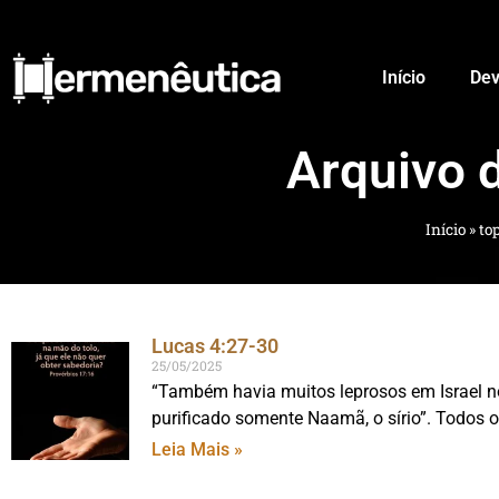
Início
Dev
Arquivo 
Início
»
to
Lucas 4:27-30
25/05/2025
“Também havia muitos leprosos em Israel no 
purificado somente Naamã, o sírio”. Todos 
Leia Mais »