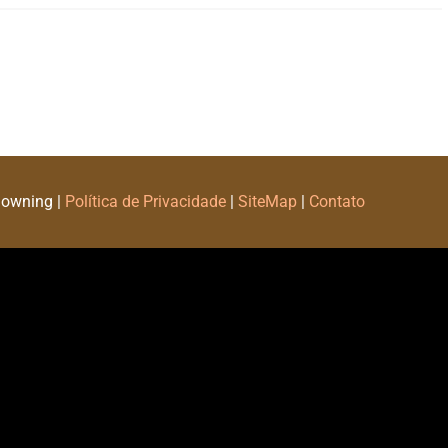
Downing |
Política de Privacidade
|
SiteMap
|
Contato