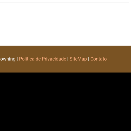
Downing |
Política de Privacidade
|
SiteMap
|
Contato