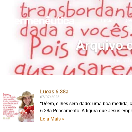
Início
Dev
Arquivo 
Início
»
t
Lucas 6:38a
07/07/2025
“Dêem, e lhes será dado: uma boa medida, c
6:38a Pensamento: A figura que Jesus empr
Leia Mais »