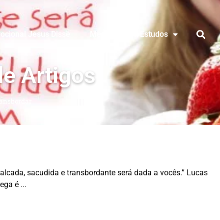
ocional Jesus Disse
Mensagens & Estudos
de Artigos
ransbordar
alcada, sacudida e transbordante será dada a vocês.” Lucas
ega é