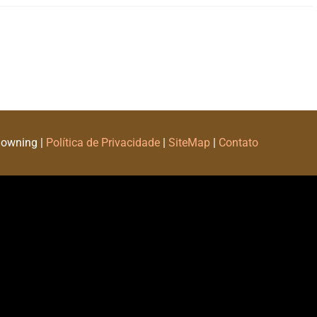
Downing |
Política de Privacidade
|
SiteMap
|
Contato