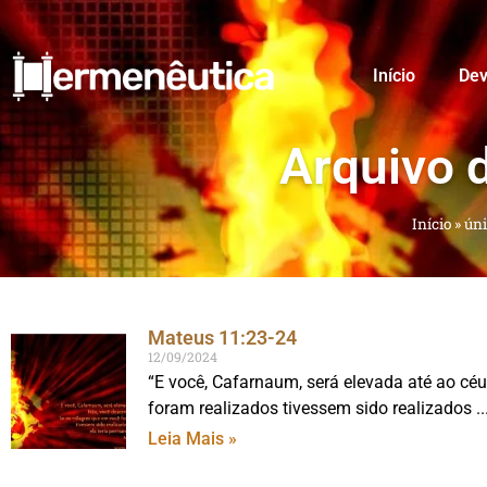
Início
Dev
Arquivo 
Início
»
ún
Mateus 11:23-24
12/09/2024
“E você, Cafarnaum, será elevada até ao cé
foram realizados tivessem sido realizados
Leia Mais »