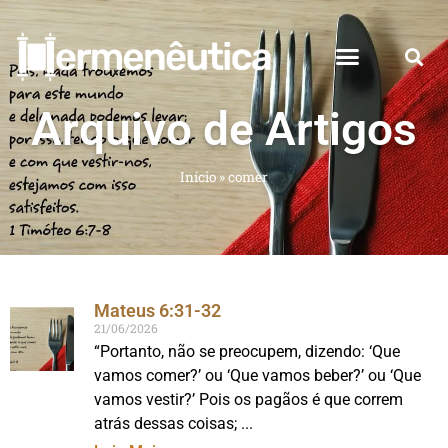
Arquivo de Artigos
Início
»
comer
Mateus 6:31-32
21/06/2026
“Portanto, não se preocupem, dizendo: ‘Que
vamos comer?’ ou ‘Que vamos beber?’ ou ‘Que
vamos vestir?’ Pois os pagãos é que correm
atrás dessas coisas;