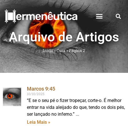
Arquivo de Artigos
Início
»
Cura
»
Página 2
Marcos 9:45
10/10/2025
“E se o seu pé o fizer tropeçar, corte-o. É melhor
entrar na vida aleijado do que, tendo os dois pés,
ser lançado no inferno.”
Leia Mais »