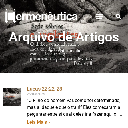
Arquivo de Artigos
Início
»
destinado
Lucas 22:22-23
25/03/2025
“O Filho do homem vai, como foi determinado;
mas ai daquele que o trair!” Eles começaram a
perguntar entre si qual deles iria fazer aquilo.
Leia Mais »