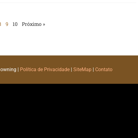
8
9
10
Próximo »
Downing |
Política de Privacidade
|
SiteMap
|
Contato