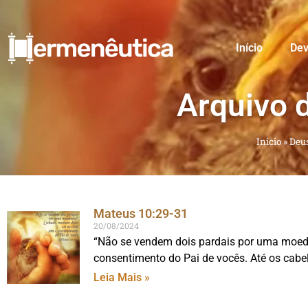
Início
Dev
Arquivo 
Início
»
Deu
Mateus 10:29-31
20/08/2024
“Não se vendem dois pardais por uma moed
consentimento do Pai de vocês. Até os cabe
Leia Mais »