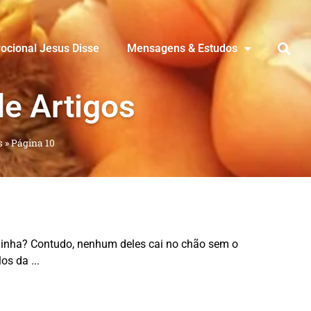
ocional Jesus Disse
Mensagens & Estudos
de Artigos
s
»
Página 10
inha? Contudo, nenhum deles cai no chão sem o
los da