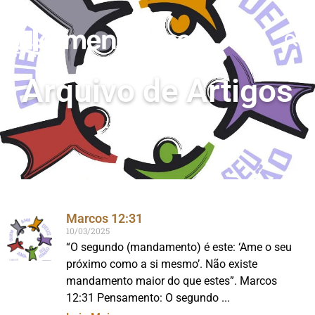
Arquivo de Artigos
Início
»
Deus
»
Página 8
Marcos 12:31
10/03/2025
“O segundo (mandamento) é este: ‘Ame o seu
próximo como a si mesmo’. Não existe
mandamento maior do que estes”. Marcos
12:31 Pensamento: O segundo