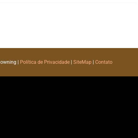
Downing |
Política de Privacidade
|
SiteMap
|
Contato