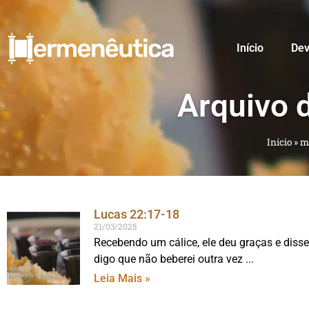
Início
Dev
Arquivo 
Início
»
m
Lucas 22:17-18
21/03/2025
Recebendo um cálice, ele deu graças e disse
digo que não beberei outra vez
Leia Mais »