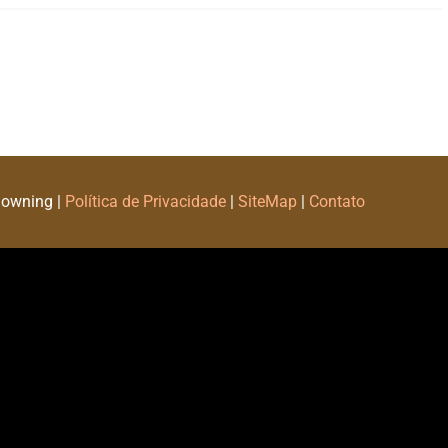
Downing |
Política de Privacidade
|
SiteMap
|
Contato