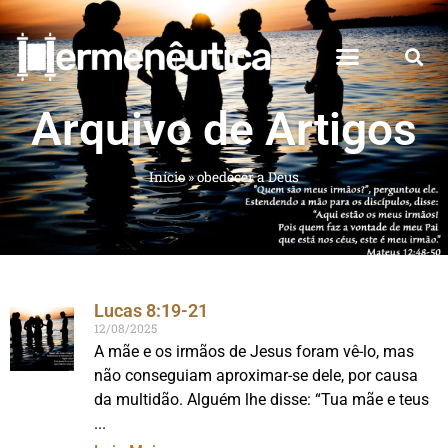
Arquivo de Artigos
Início
»
obedecer a Deus
Lucas 8:19-21
12/08/2025
A mãe e os irmãos de Jesus foram vê-lo, mas
não conseguiam aproximar-se dele, por causa
da multidão. Alguém lhe disse: “Tua mãe e teus