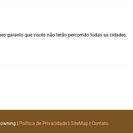
hes garanto que vocês não terão percorrido todas as cidades
Downing |
Política de Privacidade
|
SiteMap
|
Contato