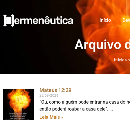
Início
Dev
Arquivo 
Início
»
o
Mateus 12:29
25/09/2024
“Ou, como alguém pode entrar na casa do ho
então poderá roubar a casa dele”.
Leia Mais »