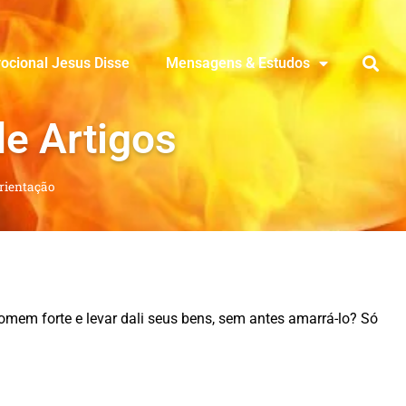
ocional Jesus Disse
Mensagens & Estudos
de Artigos
rientação
mem forte e levar dali seus bens, sem antes amarrá-lo? Só