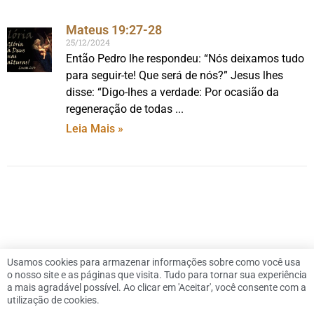
Mateus 19:27-28
25/12/2024
Então Pedro lhe respondeu: “Nós deixamos tudo
para seguir-te! Que será de nós?” Jesus lhes
disse: “Digo-lhes a verdade: Por ocasião da
regeneração de todas
Leia Mais »
Usamos cookies para armazenar informações sobre como você usa
o nosso site e as páginas que visita. Tudo para tornar sua experiência
a mais agradável possível. Ao clicar em 'Aceitar', você consente com a
utilização de cookies.
© 2026 Dennis Downing |
Política de Privacidade
|
SiteMap
|