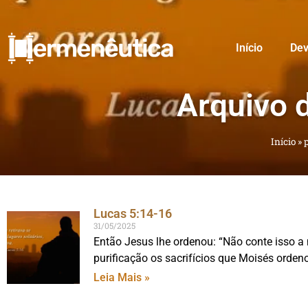
Início
Dev
Arquivo 
Início
»
Lucas 5:14-16
31/05/2025
Então Jesus lhe ordenou: “Não conte isso a
purificação os sacrifícios que Moisés orden
Leia Mais »