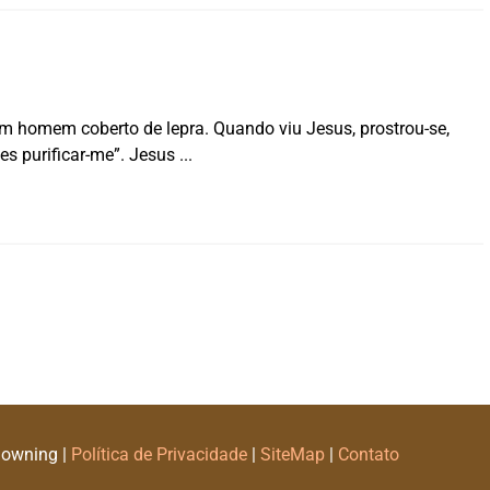
 homem coberto de lepra. Quando viu Jesus, prostrou-se,
des purificar-me”. Jesus
Downing |
Política de Privacidade
|
SiteMap
|
Contato