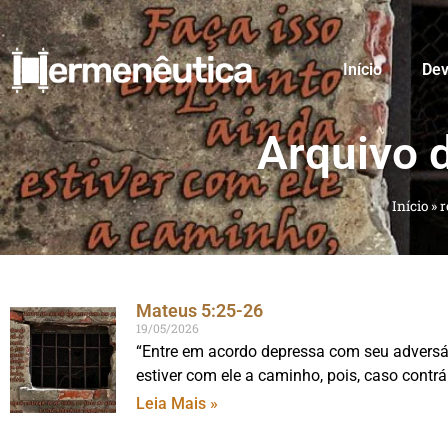
Início
Dev
Arquivo 
Início
»
r
Mateus 5:25-26
19/05/2026
“Entre em acordo depressa com seu adversári
estiver com ele a caminho, pois, caso contrár
Leia Mais »