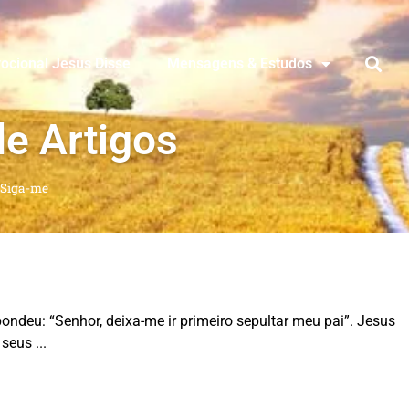
ocional Jesus Disse
Mensagens & Estudos
de Artigos
Siga-me
ndeu: “Senhor, deixa-me ir primeiro sepultar meu pai”. Jesus
 seus