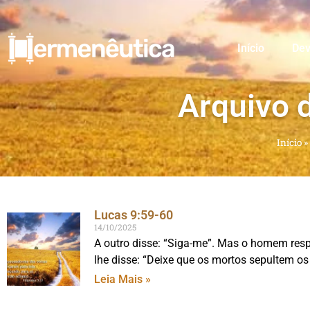
Início
Dev
Arquivo 
Início
»
Lucas 9:59-60
14/10/2025
A outro disse: “Siga-me”. Mas o homem respo
lhe disse: “Deixe que os mortos sepultem os
Leia Mais »