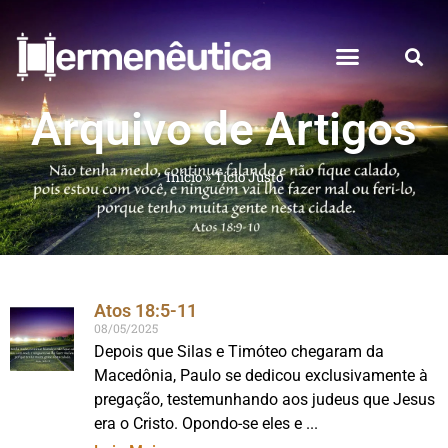
Arquivo de Artigos
Início
»
Tício Justo
Atos 18:5-11
08/05/2025
Depois que Silas e Timóteo chegaram da
Macedônia, Paulo se dedicou exclusivamente à
pregação, testemunhando aos judeus que Jesus
era o Cristo. Opondo-se eles e