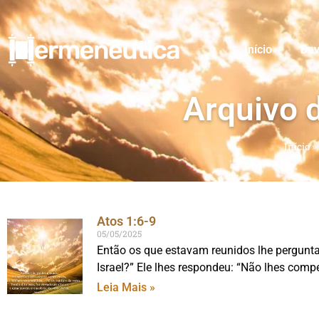
Início
Dev
Arquivo 
Início
»
Atos 1:6-9
05/05/2025
Então os que estavam reunidos lhe perguntar
Israel?” Ele lhes respondeu: “Não lhes comp
Leia Mais »