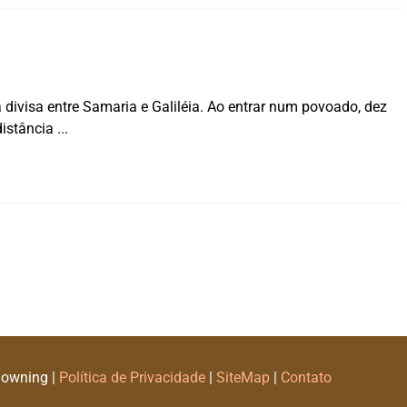
divisa entre Samaria e Galiléia. Ao entrar num povoado, dez
distância
Downing |
Política de Privacidade
|
SiteMap
|
Contato