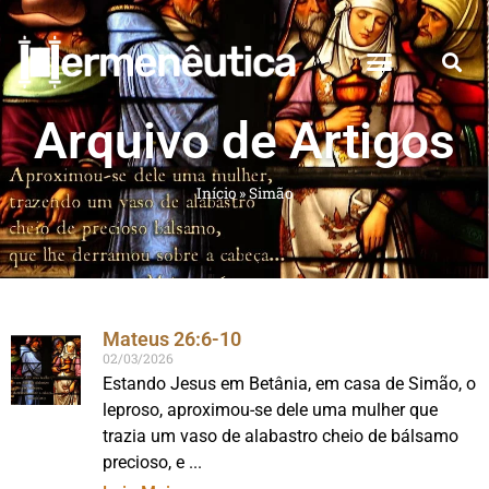
Arquivo de Artigos
Início
»
Simão
Mateus 26:6-10
02/03/2026
Estando Jesus em Betânia, em casa de Simão, o
leproso, aproximou-se dele uma mulher que
trazia um vaso de alabastro cheio de bálsamo
precioso, e