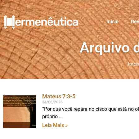
Início
Dev
Arquivo 
Início
Mateus 7:3-5
24/06/2026
“Por que você repara no cisco que está no o
próprio
Leia Mais »