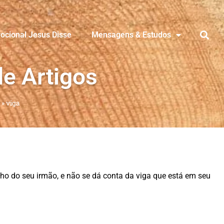
ocional Jesus Disse
Mensagens & Estudos
de Artigos
»
viga
lho do seu irmão, e não se dá conta da viga que está em seu