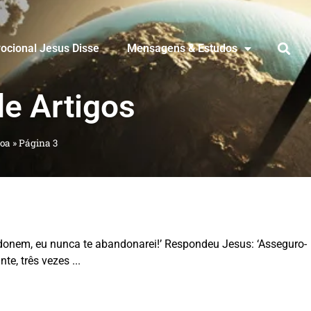
ocional Jesus Disse
Mensagens & Estudos
de Artigos
oa
»
Página 3
donem, eu nunca te abandonarei!’ Respondeu Jesus: ‘Asseguro-
nte, três vezes